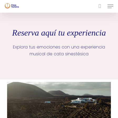
Skip
Men
to
Close
main
Menu
content
Reserva aquí tu experiencia
Explora tus emociones con una experiencia
musical de cata sinestésica