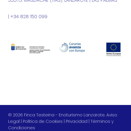
35575. MASDACHE (TÍAS). LANZAROTE | LAS PALMAS
| +34 828 150 099
© 2026 Finca Testeina - Enoturismo Lanzarote.
Aviso
Legal
|
Política de Cookies
|
Privacidad
|
Términos y
Condiciones