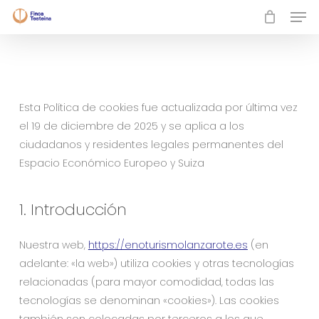
Skip
Men
to
Close
main
Menu
content
Esta Política de cookies fue actualizada por última vez
el 19 de diciembre de 2025 y se aplica a los
ciudadanos y residentes legales permanentes del
Espacio Económico Europeo y Suiza
1. Introducción
Nuestra web,
https://enoturismolanzarote.es
(en
adelante: «la web») utiliza cookies y otras tecnologías
relacionadas (para mayor comodidad, todas las
tecnologías se denominan «cookies»). Las cookies