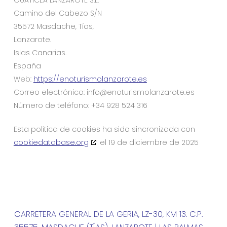
GUATICEA LANZAROTE S.L.
Camino del Cabezo S/N
35572 Masdache, Tías,
Lanzarote.
Islas Canarias.
España
Web:
https://enoturismolanzarote.es
Correo electrónico:
se.etoraznalomsirutone@ofni
Número de teléfono: +34 928 524 316
Esta política de cookies ha sido sincronizada con
cookiedatabase.org
el 19 de diciembre de 2025
CARRETERA GENERAL DE LA GERIA, LZ-30, KM 13. C.P.