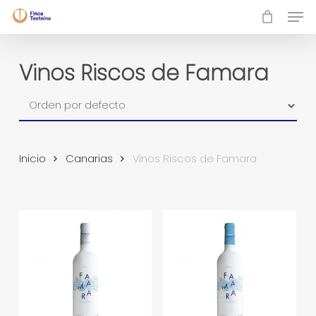
Skip
Men
to
Close
main
Menu
content
Vinos Riscos de Famara
Inicio
Canarias
Vinos Riscos de Famara