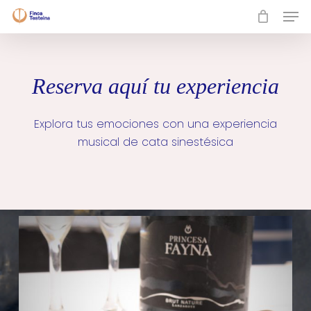
Skip
Men
to
Close
main
Menu
content
Reserva aquí tu experiencia
Explora tus emociones con una experiencia
musical de cata sinestésica