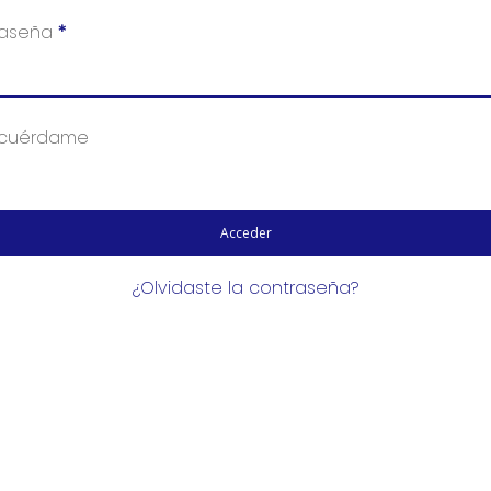
raseña
*
cuérdame
Acceder
¿Olvidaste la contraseña?