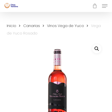
Skip
Men
to
Close
main
Menu
content
Inicio
Canarias
Vinos Vega de Yuco
Vega
de Yuco Rosado