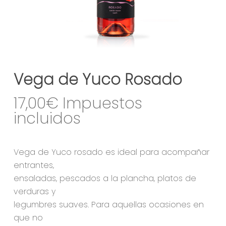
Vega de Yuco Rosado
17,00
€
Vega de Yuco rosado es ideal para acompañar
entrantes,
ensaladas, pescados a la plancha, platos de
verduras y
legumbres suaves. Para aquellas ocasiones en
que no