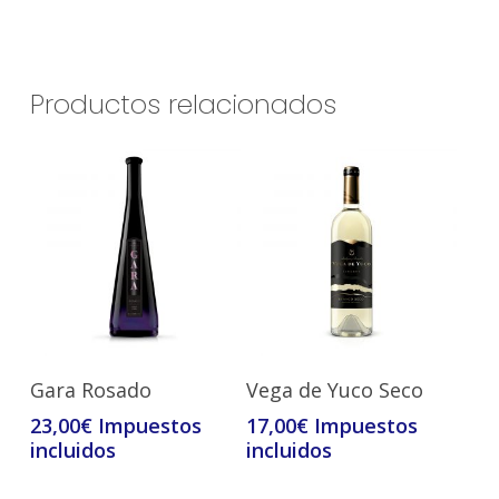
Productos relacionados
Leer Más
Leer Más
Gara Rosado
Vega de Yuco Seco
23,00
€
17,00
€