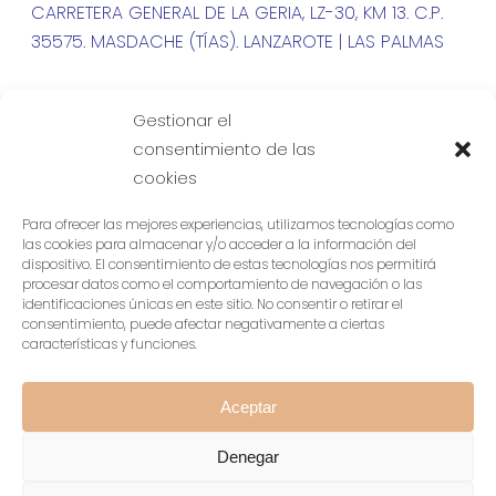
CARRETERA GENERAL DE LA GERIA, LZ-30, KM 13. C.P.
35575. MASDACHE (TÍAS). LANZAROTE | LAS PALMAS
| +34 828 150 099
Gestionar el
consentimiento de las
cookies
Para ofrecer las mejores experiencias, utilizamos tecnologías como
las cookies para almacenar y/o acceder a la información del
dispositivo. El consentimiento de estas tecnologías nos permitirá
procesar datos como el comportamiento de navegación o las
identificaciones únicas en este sitio. No consentir o retirar el
consentimiento, puede afectar negativamente a ciertas
características y funciones.
Aceptar
Denegar
© 2026 Finca Testeina - Enoturismo Lanzarote.
Aviso