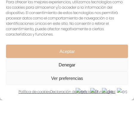
Para ofrecer las mejores experiencias, utilizamos tecnologías como
las cookies para almacenar y/o acceder a la información del
dispositivo. El consentimiento de estas tecnologías nos permitirá
procesar datos como el comportamiento de navegación o las
CARRETERA GENERAL DE LA GERIA, LZ-30, KM 13. C.P.
identificaciones únicas en este sitio. No consentir o retirar el
consentimiento, puede afectar negativamente a ciertas
35575. MASDACHE (TÍAS). LANZAROTE | LAS PALMAS
características y funciones.
| +34 828 150 099
Aceptar
Denegar
Ver preferencias
Política de cookies
Declaración de privacidad
Aviso Legal