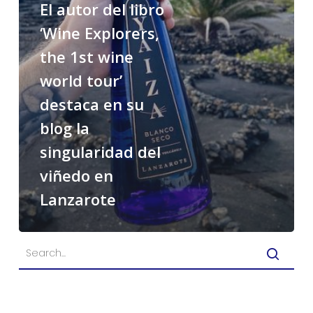
El autor del libro
‘Wine Explorers,
the 1st wine
world tour’
destaca en su
blog la
singularidad del
viñedo en
Lanzarote