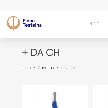
Skip
to
main
content
INICIO
+ DA CH
Inicio
Canarias
+ DA CH