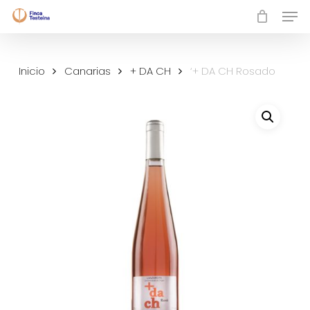
Skip
Men
to
Close
main
Menu
content
Inicio
Canarias
+ DA CH
‘+ DA CH Rosado