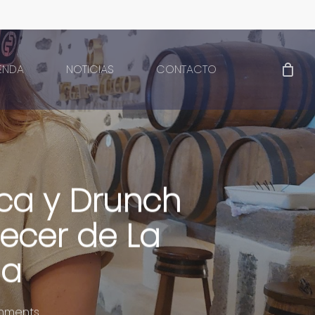
IENDA
NOTICIAS
CONTACTO
ca y Drunch
decer de La
na
mments