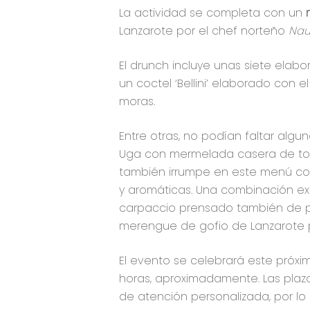
La actividad se completa con un
Lanzarote por el chef norteño
Nau
El drunch incluye unas siete ela
un coctel ‘Bellini’ elaborado con 
moras.
Entre otras, no podían faltar alg
Uga con mermelada casera de tom
también irrumpe en este menú con
y aromáticas. Una combinación ex
carpaccio prensado también de p
merengue de gofio de Lanzarote p
El evento se celebrará este próx
horas, aproximadamente. Las plaza
de atención personalizada, por lo