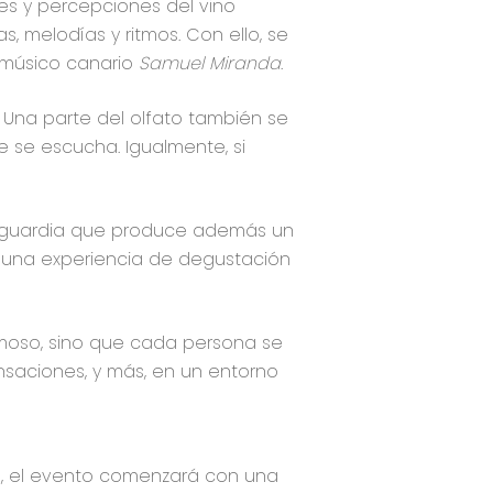
nes y percepciones del vino
, melodías y ritmos. Con ello, se
y músico canario
Samuel Miranda
.
 Una parte del olfato también se
e se escucha. Igualmente, si
nguardia que produce además un
a una experiencia de degustación
pumoso, sino que cada persona se
nsaciones, y más, en un entorno
ca, el evento comenzará con una