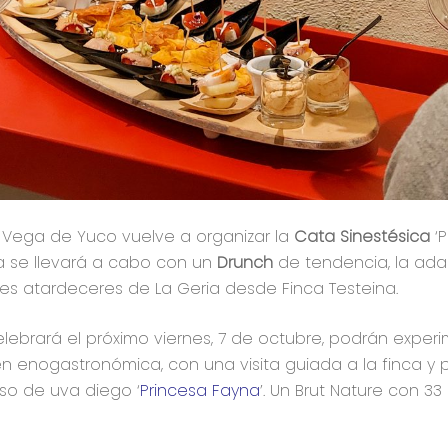
 Vega de Yuco vuelve a organizar la
Cata Sinestésica
‘P
ca se llevará a cabo con un
Drunch
de tendencia, la ada
bles atardeceres de La Geria desde Finca Testeina.
lebrará el próximo viernes, 7 de octubre, podrán experi
én enogastronómica, con una visita guiada a la finca y p
o de uva diego ‘
Princesa Fayna
’. Un Brut Nature con 3