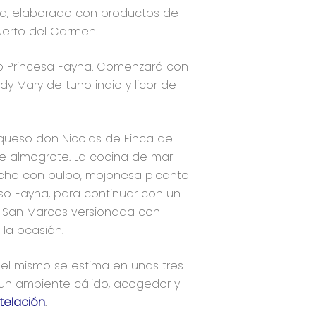
, elaborado con productos de
erto del Carmen.
so Princesa Fayna. Comenzará con
dy Mary de tuno indio y licor de
l queso don Nicolas de Finca de
 almogrote. La cocina de mar
oche con pulpo, mojonesa picante
so Fayna, para continuar con un
a San Marcos versionada con
la ocasión.
 del mismo se estima en unas tres
 un ambiente cálido, acogedor y
telación
.