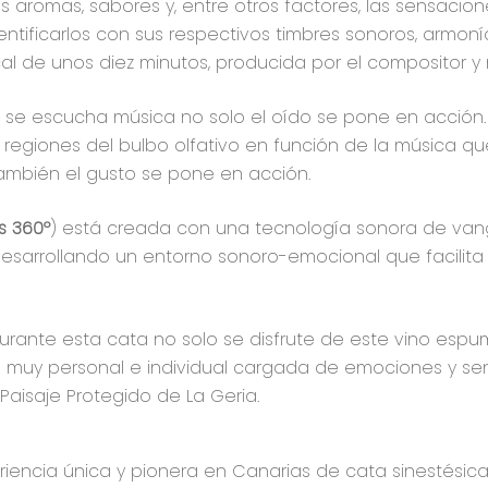
os aromas, sabores y, entre otros factores, las sensacio
ificarlos con sus respectivos timbres sonoros, armonías
al de unos diez minutos, producida por el compositor 
 se escucha música no solo el oído se pone en acción.
 regiones del bulbo olfativo en función de la música qu
también el gusto se pone en acción.
s 360º
) está creada con una tecnología sonora de va
 desarrollando un entorno sonoro-emocional que facilit
e durante esta cata no solo se disfrute de este vino es
a muy personal e individual cargada de emociones y se
Paisaje Protegido de La Geria.
riencia única y pionera en Canarias de cata sinestési