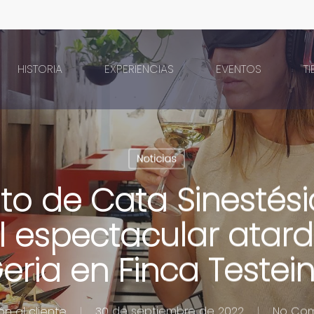
HISTORIA
EXPERIENCIAS
EVENTOS
T
Noticias
to de Cata Sinestési
l espectacular atar
eria en Finca Testei
ón al cliente
30 de septiembre de 2022
No Co