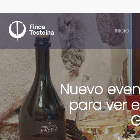
Skip
to
main
content
INICIO
Nuevo even
para ver e
G
By
Atenci