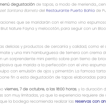
menú degustación
de tapas, a modo de merienda_cena
zet Santana Barreto
del
Restaurante Puerto Bahía
de Pu
boraciones que se maridarán con el mismo vino espumo
el Brut Nature Fayna y melocotón, para seguir con un Bloo
unas delicias y productos de cercanía y calidad, como e
ate y una mini hamburguesa de ternera con crema de
 un sorprendente mini perrito sobre pan tierno de bri
plosiva que marida a la perfección con el vino espumo
ulpo con emulsión de ajos y pimentón. La famosa tart
one fin a esta degustación de tapas elaboradas para 
imo
viernes, 7 de octubre, a las 18:00 horas
, y la duración
s son muy limitadas, ya que la experiencia requiere de
 que la bodega recomienda realizar las
reservas con an