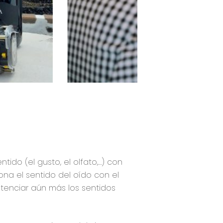
ido (el gusto, el olfato,…) con
ona el sentido del oído con el
otenciar aún más los sentidos