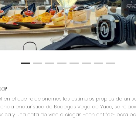
ca?
 en el que relacionamos los estímulos propios de un sent
riencia enoturística de Bodegas Vega de Yuco, se relaci
música y una cata de vino a ciegas -con antifaz- para p