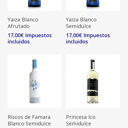
Leer Más
Leer Más
Yaiza Blanco
Yaiza Blanco
Afrutado
Semidulce
17,00
€
17,00
€
Leer Más
Leer Más
Riscos de Famara
Princesa Ico
Blanco Semidulce
Semidulce