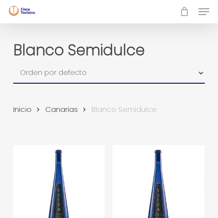
Skip
Men
to
Close
main
Menu
content
Blanco Semidulce
Inicio
Canarias
Blanco Semidulce