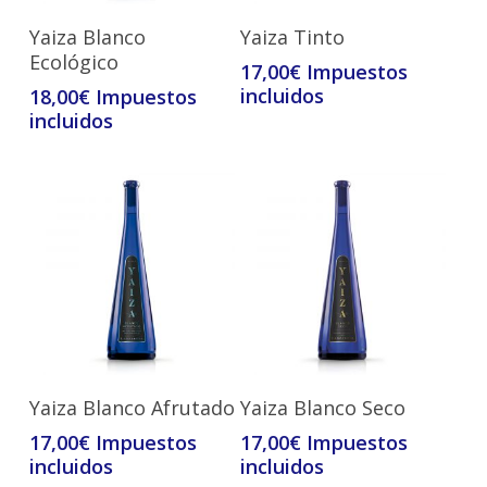
Leer Más
Leer Más
Yaiza Blanco
Yaiza Tinto
Ecológico
17,00
€
18,00
€
Leer Más
Leer Más
Yaiza Blanco Afrutado
Yaiza Blanco Seco
17,00
€
17,00
€