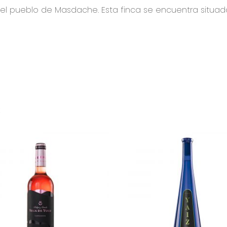
el pueblo de Masdache. Esta finca se encuentra situad
s