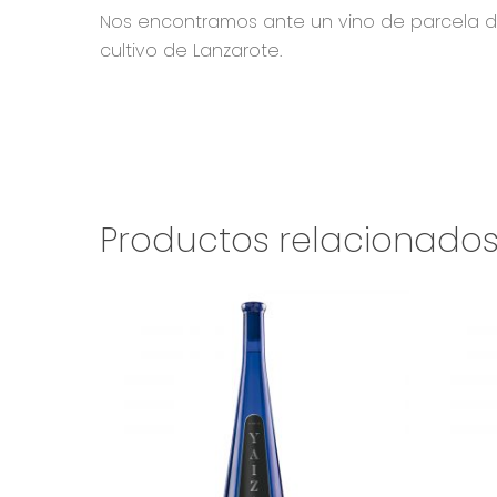
Nos encontramos ante un vino de parcela d
cultivo de Lanzarote.
Productos relacionado