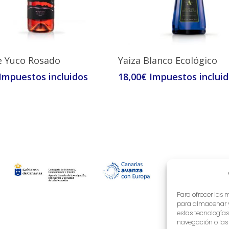
Leer Más
Leer Más
e Yuco Rosado
Yaiza Blanco Ecológico
18,00
€
Para ofrecer las 
para almacenar y/
estas tecnología
navegación o las i