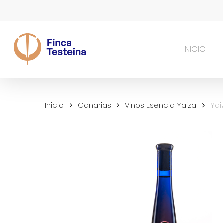
Skip
to
main
content
INICIO
Inicio
Canarias
Vinos Esencia Yaiza
Yai