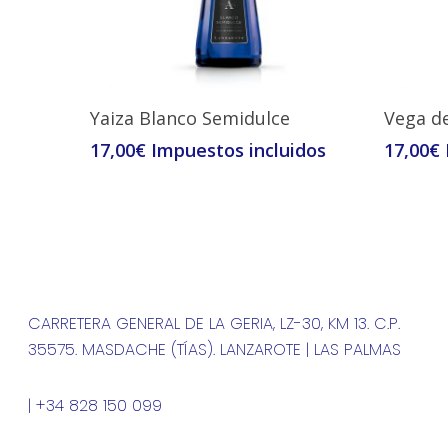
Leer Más
Yaiza Blanco Semidulce
Vega d
17,00
€
17,00
€
CARRETERA GENERAL DE LA GERIA, LZ-30, KM 13. C.P.
35575. MASDACHE (TÍAS). LANZAROTE | LAS PALMAS
| +34 828 150 099