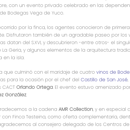
bre, con un evento privado celebrado en las dependenc
 de Bodegas Vega de Yuco.
orrido por la finca, los agentes conocieron de primera 
te. Disfrutaron también de un agradable paseo por los 
 datan del S.XVI, y descubrieron -entre otros- el singu
 La Geria, y algunos elementos de la arquitectura tradic
en la isla.
va que culminó con el maridaje de cuatro
vinos de Bod
as para la ocasión por el chef del
Castillo de San José
,
os CACT
Orlando Ortega
. El evento estuvo amenizado p
ez González
.
gradecemos a la cadena
AMR Collection
, y en especial 
ar con Finca Testeina, como oferta complementaria, den
o, agradecemos al consejero delegado de los Centros de A