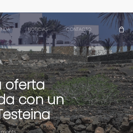
IENDA
NOTICIAS
CONTACTO
 oferta
da con un
Testeina
mments