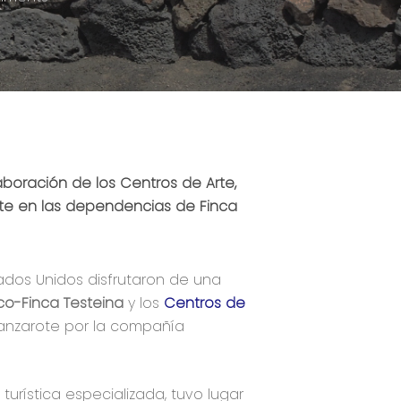
laboración de los Centros de Arte,
te en las dependencias de Finca
ados Unidos disfrutaron de una
o-Finca Testeina
y los
Centros de
Lanzarote por la compañía
 turística especializada, tuvo lugar