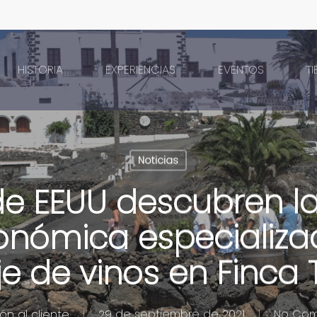
HISTORIA
EXPERIENCIAS
EVENTOS
T
Noticias
e EEUU descubren la
onómica especializa
e de vinos en Finca 
ón al cliente
29 de septiembre de 2021
No Co