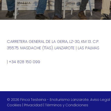
CARRETERA GENERAL DE LA GERIA, LZ-30, KM 13. C.P.
35575. MASDACHE (TÍAS). LANZAROTE | LAS PALMAS
| +34 828 150 099
© 2026 Finca Testeina - Enoturismo Lanzarote.
Aviso Legal
Cookies
|
Privacidad
|
Términos y Condiciones