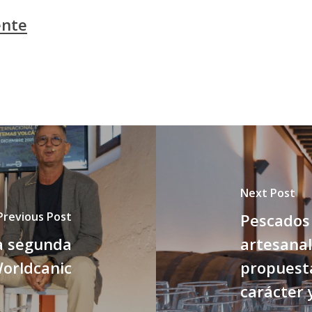
ente
Next Post
Previous Post
Pescados
la segunda
artesanal
Worldcanic
propuesta
carácter 