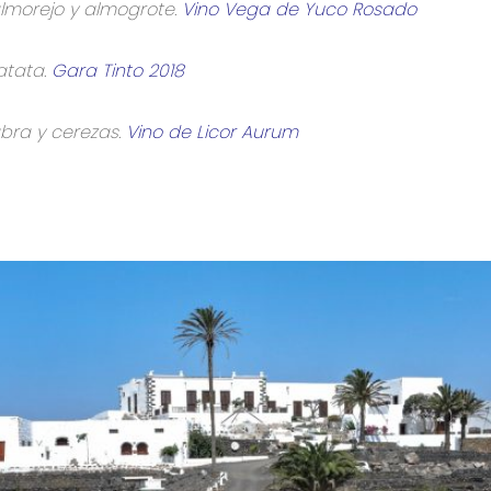
almorejo y almogrote.
Vino Vega de Yuco Rosado
atata.
Gara Tinto 2018
bra y cerezas.
Vino de Licor Aurum