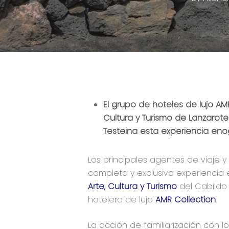
El grupo de hoteles de lujo AM
Cultura y Turismo de Lanzaro
Testeina esta experiencia en
Los principales agentes de viaje 
completa y exclusiva experiencia
Arte, Cultura y Turismo
del Cabildo 
hotelera de lujo
AMR Collection
.
La acción de familiarización con lo