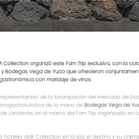
R Collection organizó este Fam Trip exclusivo, con la co
te y Bodegas Vega de Yuco que ofrecieron conjuntamen
ogastronómica con maridaje de vinos
y representantes de la turorepación del mercado de Est
 enogastroturística de la mano de
Bodegas Vega de Yuc
de Lanzarote, en el marco del Fam Trip organizado en 
s hoteles AMR Collection en la isla, el destino y su oferta